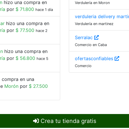
n
hizo una compra en
Verdulería en Moron
ría
por
$ 71.800
hace 1 día
verduleria delivery mart
lar
hizo una compra en
Verdulería en martinez
ría
por
$ 77.500
hace 2
Serralac
Comercio en Caba
ón
hizo una compra en
ría
por
$ 56.800
ofertasconfiables
hace 5
Comercio
 compra en una
de
Morón
por
$ 27.500
Crea tu tienda gratis