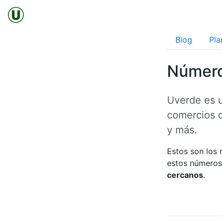
Blog
Pla
Número
Uverde es u
comercios d
y más.
Estos son los 
estos números
cercanos
.