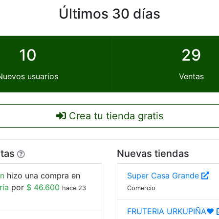
Últimos 30 días
10
29
Nuevos usuarios
Ventas
Crea tu tienda gratis
ntas
Nuevas tiendas
n
hizo una compra en
Super Casa Grande
ría
por
$ 46.600
hace 23
Comercio
FRUTERIA URKUPIÑA❤️